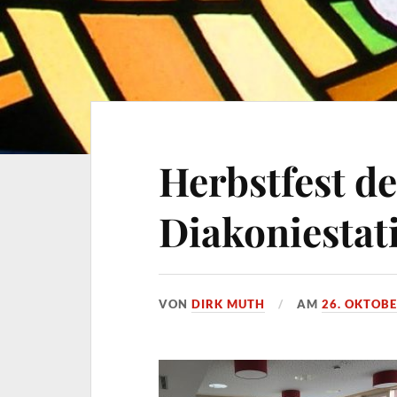
Herbstfest de
Diakoniestat
VON
DIRK MUTH
AM
26. OKTOBE