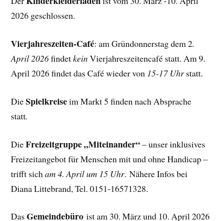
Kinderkleiderladen
Der
ist vom 30. März -10. April
2026 geschlossen.
Vierjahreszeiten-Café
: am Gründonnerstag dem 2
.
April 2026
findet
kein
Vierjahreszeitencafé statt. Am 9.
April 2026 findet das Café wieder von
15-17 Uhr
statt.
Spielkreise
Die
im Markt 5 finden nach Absprache
statt
.
Freizeitgruppe „Miteinander“
Die
– unser inklusives
Freizeitangebot für Menschen mit und ohne Handicap –
trifft sich
am 4. April um 15 Uhr
. Nähere Infos bei
Diana Littebrand, Tel. 0151-16571328.
Gemeindebüro
Das
ist am 30. März und 10. April 2026